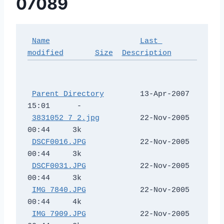
07089
Name
Last 
modified
Size
Description
Parent Directory
        13-Apr-2007 
15:01      -  

3831052_7_2.jpg
         22-Nov-2005 
00:44     3k  

DSCF0016.JPG
            22-Nov-2005 
00:44     3k  

DSCF0031.JPG
            22-Nov-2005 
00:44     3k  

IMG_7840.JPG
            22-Nov-2005 
00:44     4k  

IMG_7909.JPG
            22-Nov-2005 