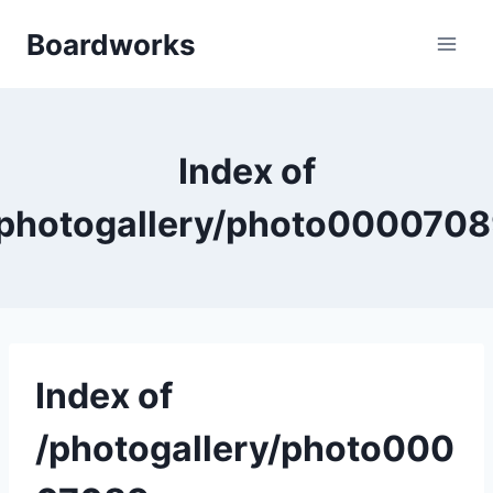
Skip
Boardworks
to
content
Index of
photogallery/photo000070
Index of
/photogallery/photo000